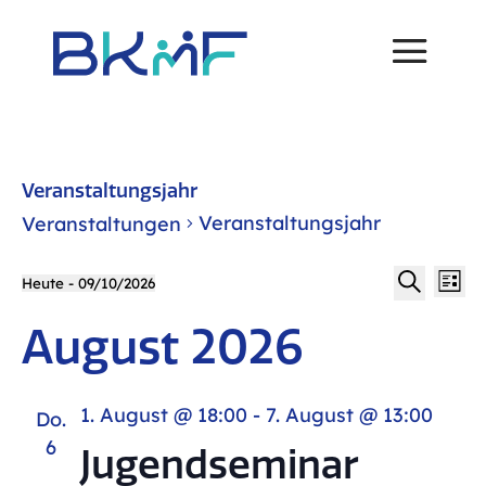
Skip
to
content
Veranstaltungsjahr
Veranstaltungsjahr
Veranstaltungen
V
Ver
Veranstaltungen
Heute
 - 
09/10/2026
Liste
Datum
Suche
August 2026
A
wählen.
Su
N
1. August @ 18:00
-
7. August @ 13:00
Do.
un
6
Jugendseminar