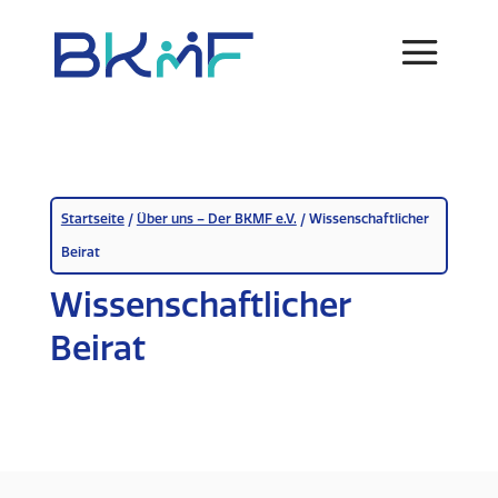
Skip
to
content
Startseite
/
Über uns – Der BKMF e.V.
/
Wissenschaftlicher
Beirat
Wissenschaftlicher
Beirat