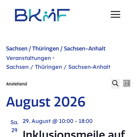
Sachsen / Thüringen / Sachsen-Anhalt
Veranstaltungen
Sachsen / Thüringen / Sachsen-Anhalt
V
Ver
Veranstaltungen
Anstehend
Liste
Datum
Suche
August 2026
A
wählen.
Su
N
29. August @ 10:00
-
18:00
Sa.
un
29
Inklusionsmeile auf