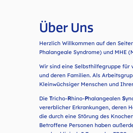
Über Uns
Herzlich Willkommen auf den Seiten
Phalangeale Syndrome) und MHE (Mu
Wir sind eine Selbsthilfegruppe für 
und deren Familien. Als Arbeitsgrup
Kleinwüchsiger Menschen und Ihrer 
Die
T
richo-
R
hino-
P
halangealen
S
yn
vererblicher Erkrankungen, deren 
die durch eine Störung des Knoch
Betroffene Personen haben außerde