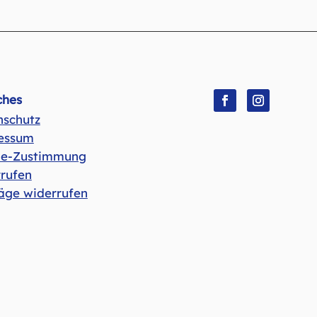
ches
nschutz
Facebook
Instagram
essum
ie-Zustimmung
rufen
äge widerrufen