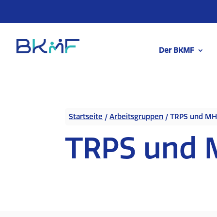
Skip
to
content
Der BKMF
Startseite
/
Arbeitsgruppen
/
TRPS und M
TRPS und