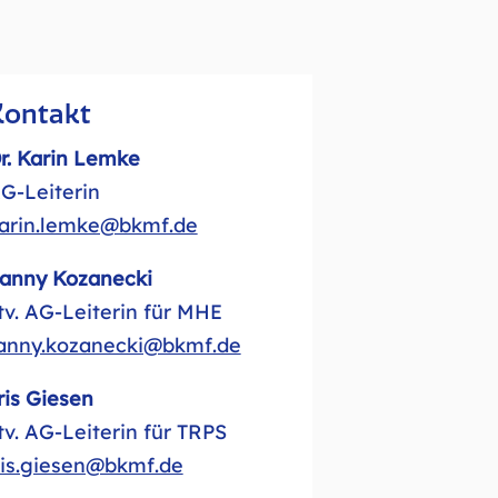
Kontakt
r. Karin Lemke
G-Leiterin
arin.lemke@bkmf.de
anny Kozanecki
tv. AG-Leiterin für MHE
anny.kozanecki@bkmf.de
ris Giesen
tv. AG-Leiterin für TRPS
ris.giesen@bkmf.de