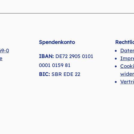
Spendenkonto
Rechtli
69-0
Date
IBAN:
DE72 2905 0101
e
Impr
0001 0159 81
Cook
wider
BIC:
SBR EDE 22
Vertr