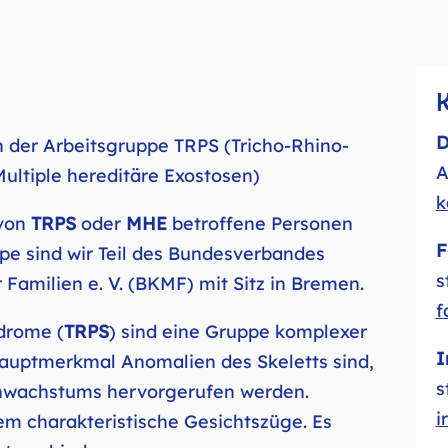
D
 der Arbeitsgruppe TRPS (Tricho-Rhino-
A
ltiple hereditäre Exostosen)
k
von
TRPS
oder
MHE
betroffene Personen
F
pe sind wir Teil des Bundesverbandes
s
Familien e. V. (BKMF) mit Sitz in Bremen.
f
drome (
TRPS
) sind eine Gruppe komplexer
I
Hauptmerkmal Anomalien des Skeletts sind,
s
enwachstums hervorgerufen werden.
i
m charakteristische Gesichtszüge. Es