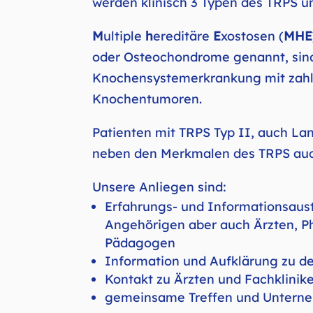
werden klinisch 3 Typen des TRPS u
M
ultiple
h
ereditäre
E
xostosen (
MHE
oder Osteochondrome genannt, sind 
Knochensystemerkrankung mit zahl
Knochentumoren.
Patienten mit TRPS Typ II, auch La
neben den Merkmalen des TRPS auc
Unsere Anliegen sind:
Erfahrungs- und Informationsaust
Angehörigen aber auch Ärzten, P
Pädagogen
Information und Aufklärung zu d
Kontakt zu Ärzten und Fachklinik
gemeinsame Treffen und Unter