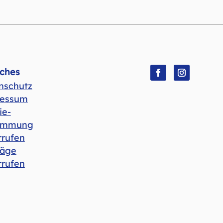
iches
nschutz
Folgen
Folgen
essum
ie-
immung
rrufen
räge
rrufen