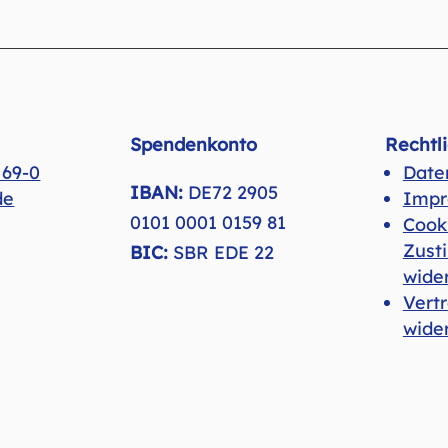
Spendenkonto
Rechtl
 69-0
Date
IBAN:
DE72 2905
de
Impr
0101 0001 0159 81
Cook
Zust
BIC:
SBR EDE 22
wide
Vert
wide