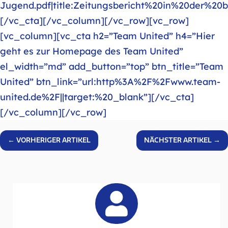
Jugend.pdf|title:Zeitungsbericht%20in%20der%20
[/vc_cta][/vc_column][/vc_row][vc_row]
[vc_column][vc_cta h2=”Team United” h4=”Hier
geht es zur Homepage des Team United”
el_width=”md” add_button=”top” btn_title=”Team
United” btn_link=”url:http%3A%2F%2Fwww.team-
united.de%2F||target:%20_blank”][/vc_cta]
[/vc_column][/vc_row]
←
VORHERIGER ARTIKEL
NÄCHSTER ARTIKEL
→
