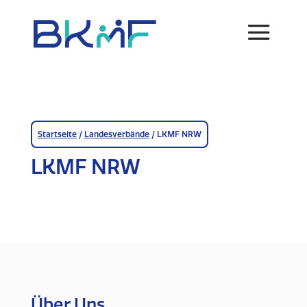
Skip
to
content
Startseite
/
Landesverbände
/
LKMF NRW
LKMF NRW
Über Uns