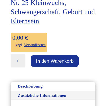
Nr. 25 Kleinwuchs,
Schwangerschaft, Geburt und
Elternsein
0,00
€
zzgl.
Versandkosten
Nr.
In den Warenkorb
25
Kleinwuchs,
Schwangerschaft,
Geburt
Beschreibung
und
Zusätzliche Informationen
Elternsein