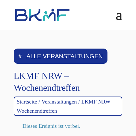
Skip
to
content
ALLE VERANSTALTUNGEN
LKMF NRW –
Wochenendtreffen
Startseite
/
Veranstaltungen
/
LKMF NRW –
Wochenendtreffen
Dieses Ereignis ist vorbei.