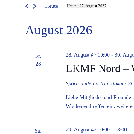
Suche
Heute
Heute
 - 
27. August 2027
Datum
und
nach
wählen.
Veranstaltungen
August 2026
Ansichten,
Schlüsselwort.
Navigation
28. August @ 19:00
-
30. Aug
Fr.
28
LKMF Nord – W
Sportschule Lastrup
Bokaer St
Liebe Mitglieder und Freunde
Wochenendtreffen ein. weitere
29. August @ 10:00
-
18:00
Sa.