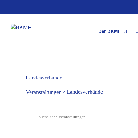
Skip
to
content
Der BKMF
L
Landesverbände
Landesverbände
Veranstaltungen
Veranstaltungen
Veranstaltungen
Bitte
Schlüsselwort
Suche
eingeben.