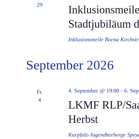
29
Inklusionsmeil
Stadtjubiläum d
Inklusionsmeile Borna
Kirchst
September 2026
4. September @ 19:00
-
6. Se
Fr.
4
LKMF RLP/Saar
Herbst
Kurpfalz-Jugendherberge Spey