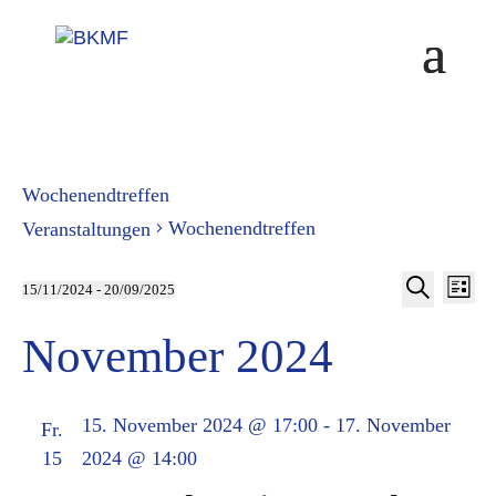
Skip
to
content
Wochenendtreffen
Wochenendtreffen
Veranstaltungen
V
Ver
Veranstaltungen
15/11/2024
 - 
20/09/2025
Liste
Suche
Datum
November 2024
A
wählen.
Suc
N
15. November 2024 @ 17:00
-
17. November
Fr.
und
15
2024 @ 14:00