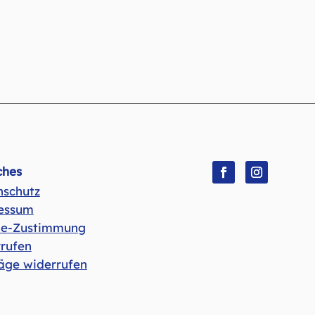
ches
nschutz
Folgen
Folgen
essum
ie-Zustimmung
rufen
äge widerrufen