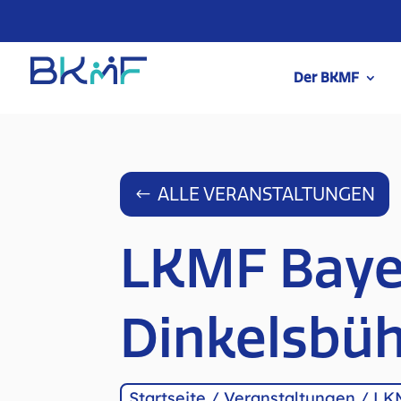
Der BKMF
ALLE VERANSTALTUNGEN
LKMF Baye
Dinkelsbüh
Startseite
/
Veranstaltungen
/
LKM