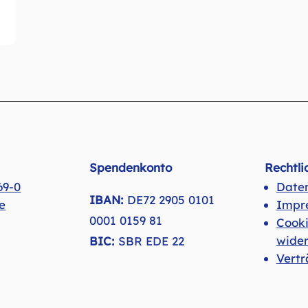
Spendenkonto
Rechtli
69-0
Date
IBAN:
DE72 2905 0101
e
Impr
0001 0159 81
Cook
wider
BIC:
SBR EDE 22
Vertr