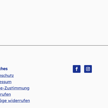
ches
nschutz
Folgen
Folgen
essum
ie-Zustimmung
rufen
äge widerrufen