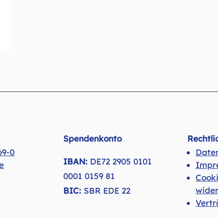
Spendenkonto
Rechtli
69-0
Date
IBAN:
DE72 2905 0101
e
Impr
0001 0159 81
Cook
wider
BIC:
SBR EDE 22
Vertr